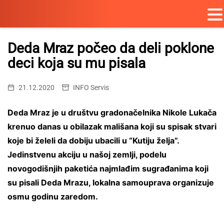
Skip
to
Deda Mraz počeo da deli poklone
content
deci koja su mu pisala
21.12.2020
INFO Servis
Deda Mraz je u društvu gradonačelnika Nikole Lukača
krenuo danas u obilazak mališana koji su spisak stvari
koje bi želeli da dobiju ubacili u “Kutiju želja”.
Jedinstvenu akciju u našoj zemlji, podelu
novogodišnjih paketića najmlađim sugrađanima koji
su pisali Deda Mrazu, lokalna samouprava organizuje
osmu godinu zaredom.