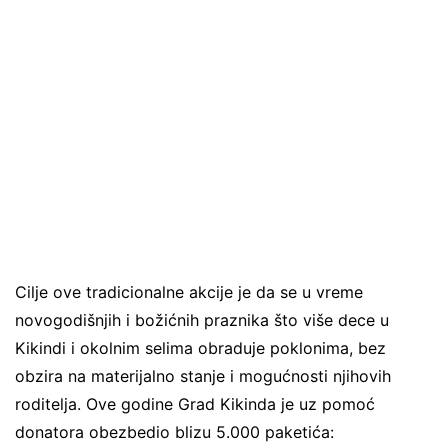
Cilje ove tradicionalne akcije je da se u vreme
novogodišnjih i božićnih praznika što više dece u
Kikindi i okolnim selima obraduje poklonima, bez
obzira na materijalno stanje i mogućnosti njihovih
roditelja. Ove godine Grad Kikinda je uz pomoć
donatora obezbedio blizu 5.000 paketića: