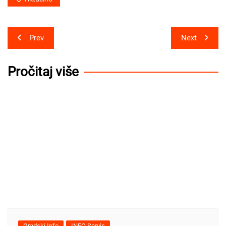
Post
Prev
Next
navigation
Pročitaj više
Gradski Info
INFO Servis