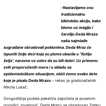
–
Nastavljamo ovu
tradicionalnu
kikindsku akciju, kako
bismo uz magiju i
čaroliju Deda Mraza
naša najmlađe
sugrađane obradovali poklonima. Deda Mraz će
ispuniti želje deci koja su pisma ubacila u “Kutiju
želja”, naravno uz uslov da su bili dobri. Uz primenu
svih preporučenih mera i u skladu sa
epidemiološkom situacijom, obići ćemo svako dete
koje je pisalo Deda Mrazu
– rekao je gradonačelnik
Nikola Lukač.
Ovogodišnja podela paketića započeta je posetom
porodici Jovanović. Deda Mrazu se obradovao Zlatko,