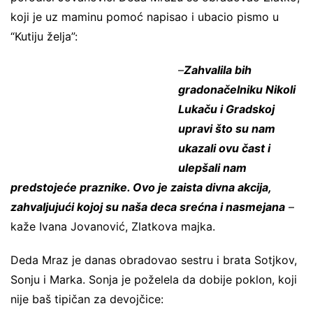
koji je uz maminu pomoć napisao i ubacio pismo u
“Kutiju želja”:
–
Zahvalila bih
gradonačelniku Nikoli
Lukaču i Gradskoj
upravi što su nam
ukazali ovu čast i
ulepšali nam
predstojeće praznike. Ovo je zaista divna akcija,
zahvaljujući kojoj su naša deca srećna i nasmejana
–
kaže Ivana Jovanović, Zlatkova majka.
Deda Mraz je danas obradovao sestru i brata Sotjkov,
Sonju i Marka. Sonja je poželela da dobije poklon, koji
nije baš tipičan za devojčice: