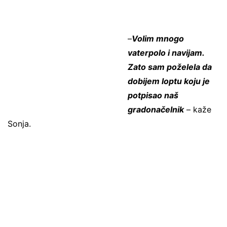
–
Volim mnogo
vaterpolo i navijam.
Zato sam poželela da
dobijem loptu koju je
potpisao naš
gradonačelnik
– kaže
Sonja.