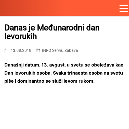
Skip
to
Danas je Međunarodni dan
content
levorukih
13.08.2018
INFO Servis
,
Zabava
Današnji datum, 13. avgust, u svetu se obeležava kao
Dan levorukih osoba. Svaka trinaesta osoba na svetu
piše i dominantno se služi levom rukom.