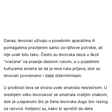
Danas, levoruki uživaju u posebnim aparatima ili
pomagalima pravljenim samo za njihove potrebe, ali
nije uvek bilo tako. Često su levoruka deca u školi
“vraćana” na pisanje desnom rukom, a u pojedinim
kulturama smatra se da je leva ruka prljava, dok su
levoruki povremeno i dalje diskriminisani.
U prošlosti leva se strana uvek smatrala nesrećnom. U
srednjem veku levorukost se smatrala vražjim znakom,
dok je uJapanuto što je žena levoruka dugo bio razlog
za razvod. Indijanci su, kako bi sprečili da dete