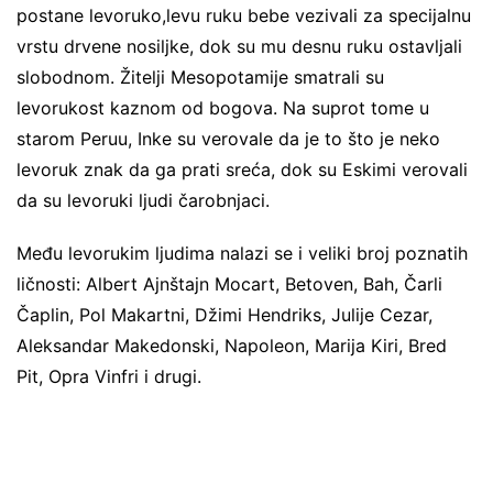
postane levoruko,levu ruku bebe vezivali za specijalnu
vrstu drvene nosiljke, dok su mu desnu ruku ostavljali
slobodnom. Žitelji Mesopotamije smatrali su
levorukost kaznom od bogova. Na suprot tome u
starom Peruu, Inke su verovale da je to što je neko
levoruk znak da ga prati sreća, dok su Eskimi verovali
da su levoruki ljudi čarobnjaci.
Među levorukim ljudima nalazi se i veliki broj poznatih
ličnosti: Albert Ajnštajn Mocart, Betoven, Bah, Čarli
Čaplin, Pol Makartni, Džimi Hendriks, Julije Cezar,
Aleksandar Makedonski, Napoleon, Marija Kiri, Bred
Pit, Opra Vinfri i drugi.