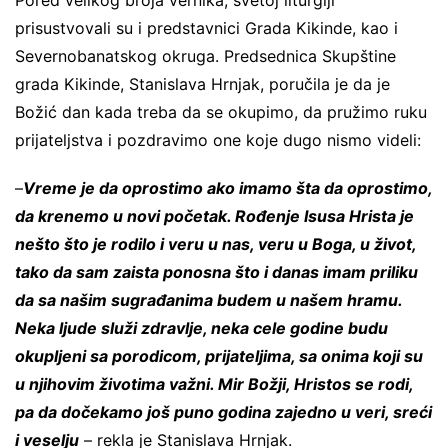
Pored velikog broja vernika, svetoj liturgiji
prisustvovali su i predstavnici Grada Kikinde, kao i
Severnobanatskog okruga. Predsednica Skupštine
grada Kikinde, Stanislava Hrnjak, poručila je da je
Božić dan kada treba da se okupimo, da pružimo ruku
prijateljstva i pozdravimo one koje dugo nismo videli:
–
Vreme je da oprostimo ako imamo šta da oprostimo,
da krenemo u novi početak. Rođenje Isusa Hrista je
nešto što je rodilo i veru u nas, veru u Boga, u život,
tako da sam zaista ponosna što i danas imam priliku
da sa našim sugrađanima budem u našem hramu.
Neka ljude služi zdravlje, neka cele godine budu
okupljeni sa porodicom, prijateljima, sa onima koji su
u njihovim životima važni. Mir Božji, Hristos se rodi,
pa da dočekamo još puno godina zajedno u veri, sreći
i veselju
– rekla je Stanislava Hrnjak.