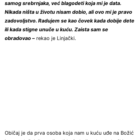
samog srebrnjaka, već blagodeti koja mi je data.
Nikada ništa u životu nisam dobio, ali ovo mi je pravo
zadovoljstvo. Radujem se kao čovek kada dobije dete
ili kada stigne unuče u kuću. Zaista sam se
obradovao –
rekao je Linjački.
Običaj je da prva osoba koja nam u kuću uđe na Božić