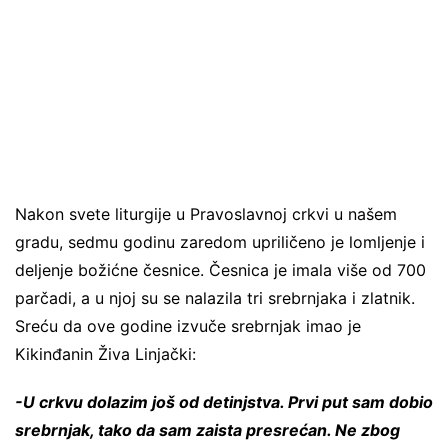
Nakon svete liturgije u Pravoslavnoj crkvi u našem
gradu, sedmu godinu zaredom upriličeno je lomljenje i
deljenje božićne česnice. Česnica je imala više od 700
parčadi, a u njoj su se nalazila tri srebrnjaka i zlatnik.
Sreću da ove godine izvuče srebrnjak imao je
Kikinđanin Živa Linjački:
-U crkvu dolazim još od detinjstva. Prvi put sam dobio
srebrnjak, tako da sam zaista presrećan. Ne zbog