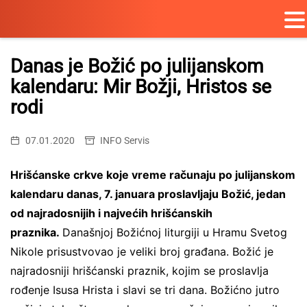
Skip
to
Danas je Božić po julijanskom
content
kalendaru: Mir Božji, Hristos se
rodi
07.01.2020
INFO Servis
Hrišćanske crkve koje vreme računaju po julijanskom
kalendaru danas, 7. januara proslavljaju Božić, jedan
od najradosnijih i najvećih hrišćanskih
praznika.
Današnjoj Božićnoj liturgiji u Hramu Svetog
Nikole prisustvovao je veliki broj građana. Božić je
najradosniji hrišćanski praznik, kojim se proslavlja
rođenje Isusa Hrista i slavi se tri dana. Božićno jutro