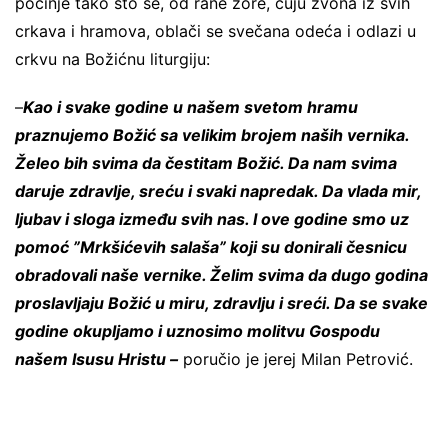
počinje tako što se, od rane zore, čuju zvona iz svih
crkava i hramova, oblači se svečana odeća i odlazi u
crkvu na Božićnu liturgiju:
–
Kao i svake godine u našem svetom hramu
praznujemo Božić sa velikim brojem naših vernika.
Želeo bih svima da čestitam Božić. Da nam svima
daruje zdravlje, sreću i svaki napredak. Da vlada mir,
ljubav i sloga između svih nas. I ove godine smo uz
pomoć ”Mrkšićevih salaša” koji su donirali česnicu
obradovali naše vernike. Želim svima da dugo godina
proslavljaju Božić u miru, zdravlju i sreći. Da se svake
godine okupljamo i uznosimo molitvu Gospodu
našem Isusu Hristu –
poručio je jerej Milan Petrović.