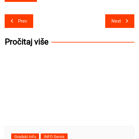
Post
Prev
Next
navigation
Pročitaj više
Gradski Info
INFO Servis