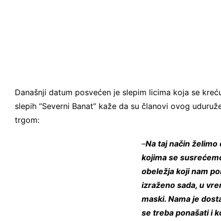
Današnji datum posvećen je slepim licima koja se kreć
slepih “Severni Banat” kaže da su članovi ovog uduruž
trgom:
–
Na taj način želimo
kojima se susrećemo 
obeležja koji nam p
izraženo sada, u vr
maski. Nama je dosta
se treba ponašati i k