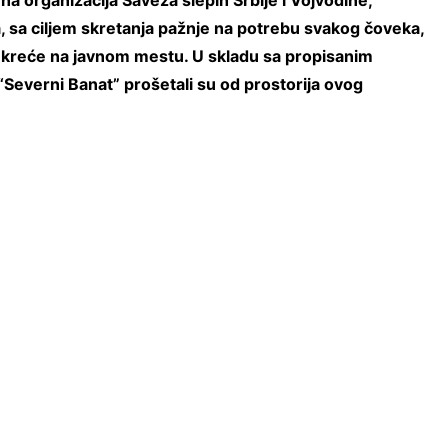
na organizacija Saveza slepih Srbije i Vojvodine,
, sa ciljem skretanja pažnje na potrebu svakog čoveka,
e kreće na javnom mestu. U skladu sa propisanim
“Severni Banat” prošetali su od prostorija ovog