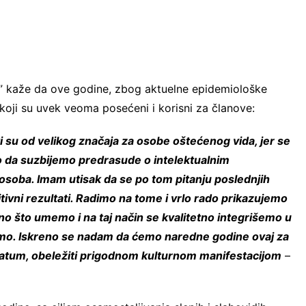
 kaže da ove godine, zbog aktuelne epidemiološke
 koji su uvek veoma posećeni i korisni za članove:
i su od velikog značaja za osobe oštećenog vida, jer se
mo da suzbijemo predrasude o intelektualnim
osoba. Imam utisak da se po tom pitanju poslednjih
tivni rezultati. Radimo na tome i vrlo rado prikazujemo
o što umemo i na taj način se kvalitetno integrišemo u
vimo. Iskreno se nadam da ćemo naredne godine ovaj za
atum, obeležiti prigodnom kulturnom manifestacijom
–