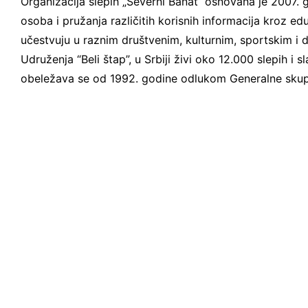
Organizacija slepih „Severni Banat“ osnovana je 2007. g
osoba i pružanja različitih korisnih informacija kroz ed
učestvuju u raznim društvenim, kulturnim, sportskim 
Udruženja “Beli štap”, u Srbiji živi oko 12.000 slepih i
obeležava se od 1992. godine odlukom Generalne skupš