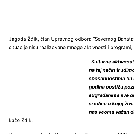
Jagoda Žđik, član Upravnog odbora “Severnog Banata”
situacije nisu realizovane mnoge aktivnosti i programi,
–
Kulturne aktivnost
na taj način trudi
sposobnostima tih 
godina postižu pozi
sugrađanima sve on
sredinu u kojoj ži
nas veoma važan d
kaže Žđik.