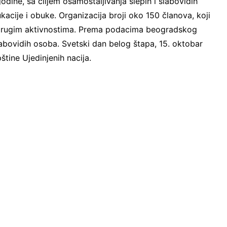
odine, sa ciljem osamostaljivanja slepih i slabovidih
ukacije i obuke. Organizacija broji oko 150 članova, koji
i drugim aktivnostima. Prema podacima beogradskog
 slabovidih osoba. Svetski dan belog štapa, 15. oktobar
tine Ujedinjenih nacija.