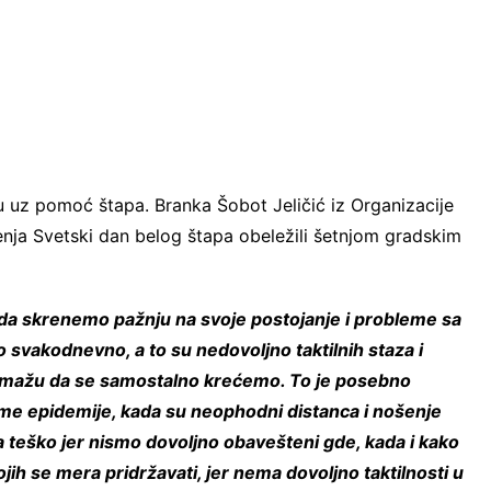
u uz pomoć štapa. Branka Šobot Jeličić iz Organizacije
enja Svetski dan belog štapa obeležili šetnjom gradskim
 da skrenemo pažnju na svoje postojanje i probleme sa
svakodnevno, a to su nedovoljno taktilnih staza i
omažu da se samostalno krećemo. To je posebno
eme epidemije, kada su neophodni distanca i nošenje
 teško jer nismo dovoljno obavešteni gde, kada i kako
ojih se mera pridržavati, jer nema dovoljno taktilnosti u