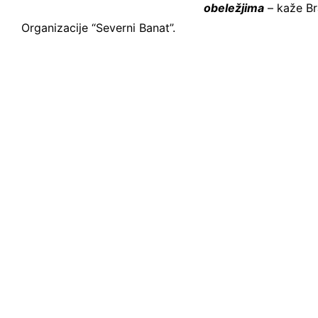
obeležjima
– kaže Br
Organizacije “Severni Banat”.