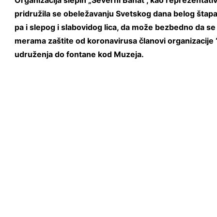
Organizacija slepih „Severni Banat“, kao reprezentativ
pridružila se obeležavanju Svetskog dana belog štapa
pa i slepog i slabovidog lica, da može bezbedno da s
merama zaštite od koronavirusa članovi organizacije 
udruženja do fontane kod Muzeja.