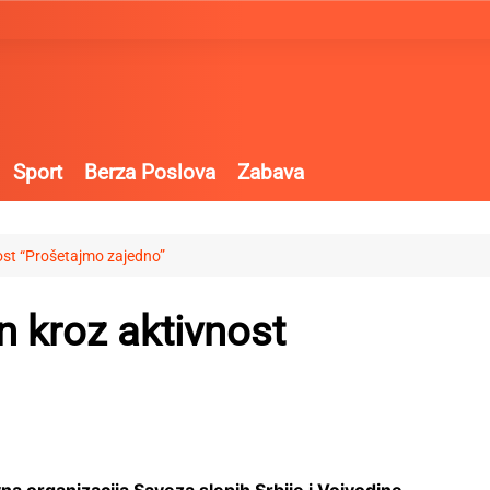
Sport
Berza Poslova
Zabava
ost “Prošetajmo zajedno”
 kroz aktivnost