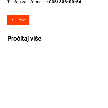
Telefon za informacije
065/ 366-99-54
Post
Prev
navigation
Pročitaj više