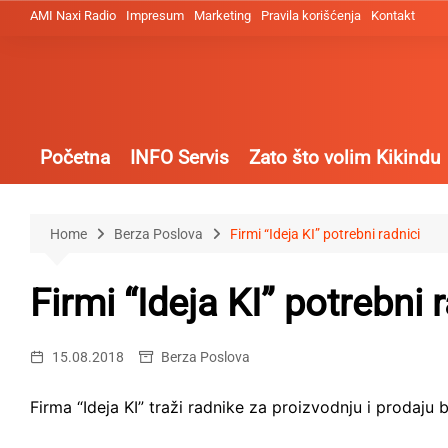
Skip
AMI Naxi Radio
Impresum
Marketing
Pravila korišćenja
Kontakt
to
content
Početna
INFO Servis
Zato što volim Kikindu
Home
Berza Poslova
Firmi “Ideja KI” potrebni radnici
Firmi “Ideja KI” potrebni 
15.08.2018
Berza Poslova
Firma “Ideja KI” traži radnike za proizvodnju i prodaj