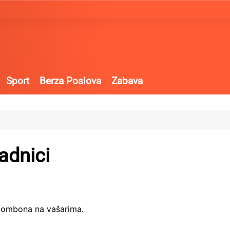
Sport
Berza Poslova
Zabava
radnici
u bombona na vašarima.