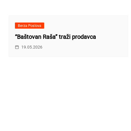
Berza Poslova
“Baštovan Raša” traži prodavca
19.05.2026