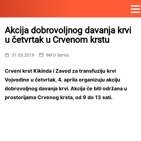
Skip
to
Akcija dobrovoljnog davanja krvi
content
u četvrtak u Crvenom krstu
31.03.2019
INFO Servis
Crveni krst Kikinda i Zavod za transfuziju krvi
Vojvodine u četvrtak, 4. aprila organizuju akciju
dobrovoljnog davanja krvi. Akcija će biti održana u
prostorijama Crvenog krsta, od 9 do 13 sati.