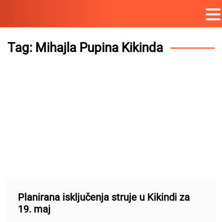
Skip
to
Tag:
Mihajla Pupina Kikinda
content
Planirana isključenja struje u Kikindi za
19. maj