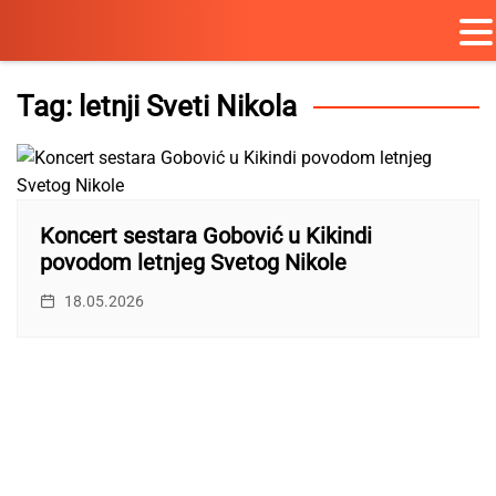
Skip
to
Tag:
letnji Sveti Nikola
content
Koncert sestara Gobović u Kikindi
povodom letnjeg Svetog Nikole
18.05.2026