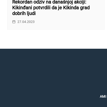
Rekordan odziv na današnjoj akciji:
Kikinđani potvrdili da je Kikinda grad
dobrih ljudi
27.04.2023
AMI 