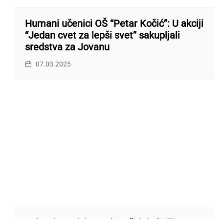
Humani učenici OŠ “Petar Kočić”: U akciji
“Jedan cvet za lepši svet” sakupljali
sredstva za Jovanu
07.03.2025