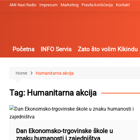
Skip
AMI Naxi Radio
Impresum
Marketing
Pravila korišćenja
Kontakt
to
content
Početna
INFO Servis
Zato što volim Kikindu
Home
Humanitarna akcija
Tag:
Humanitarna akcija
Dan Ekonomsko-trgovinske škole u
znaku humanosti i zajedništva