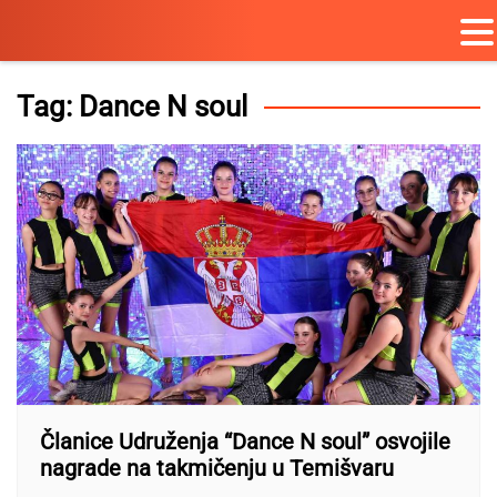
Skip
to
Tag:
Dance N soul
content
Članice Udruženja “Dance N soul” osvojile
nagrade na takmičenju u Temišvaru