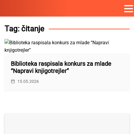
Skip
to
Tag:
čitanje
content
Biblioteka raspisala konkurs za mlade
“Napravi knjigotrejler”
15.05.2026