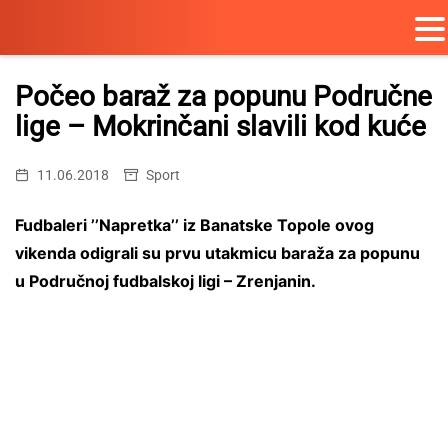
Skip
to
Počeo baraž za popunu Područne
content
lige – Mokrinčani slavili kod kuće
11.06.2018
Sport
Fudbaleri ’’Napretka’’ iz Banatske Topole ovog
vikenda odigrali su prvu utakmicu baraža za popunu
u Područnoj fudbalskoj ligi – Zrenjanin.