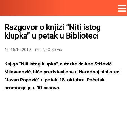
Skip
to
Razgovor o knjizi “Niti istog
content
klupka” u petak u Biblioteci
15.10.2019
INFO Servis
Knjiga “Niti istog klupka”, autorke dr Ane Stišović
Milovanović, biće predstavljena u Narodnoj biblioteci
“Jovan Popović” u petak, 18. oktobra. Početak
promocije je u 19 časova.