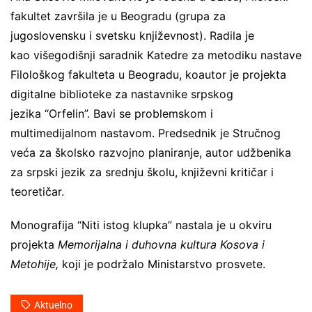
fakultet završila je u Beogradu (grupa za
jugoslovensku i svetsku književnost). Radila je
kao višegodišnji saradnik Katedre za metodiku nastave
Filološkog fakulteta u Beogradu, koautor je projekta
digitalne biblioteke za nastavnike srpskog
jezika “Orfelin”. Bavi se problemskom i
multimedijalnom nastavom. Predsednik je Stručnog
veća za školsko razvojno planiranje, autor udžbenika
za srpski jezik za srednju školu, književni kritičar i
teoretičar.
Monografija “Niti istog klupka” nastala je u okviru
projekta
Memorijalna i duhovna kultura Kosova i
Metohije,
koji je podržalo Ministarstvo prosvete.
Aktuelno