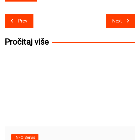
Post
Prev
Next
navigation
Pročitaj više
INFO Servis