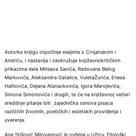
Autorka knjigu otpočinje esejima o Crnjanskom i
Andriću, i nastavlja i zaokružuje književnokritičkim
prikazima dela Milisava Savića, Radovana Belog
Markovića, Aleksandra Gatalice, VuletaŽurića, Enesa
Halilovića, Dejana Atanackovića, Igora Marojevića,
Simona Simonovića i drugih, te će na književnoj večeri
središnje pitanje biti zajednička osnova pisaca
različitih životnih, poetičkih i estetskih proviđenja i
uverenja.
Ana Stišović Milovanović je rođena u Užicu, Filološki