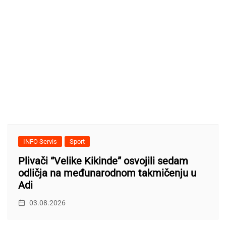
INFO Servis
Sport
Plivači “Velike Kikinde” osvojili sedam
odličja na međunarodnom takmičenju u
Adi
03.08.2026