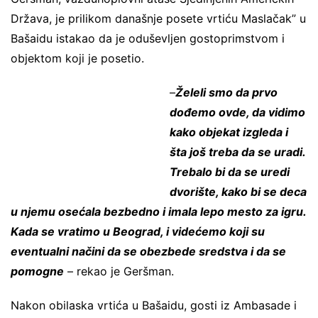
Država, je prilikom današnje posete vrtiću Maslačak” u
Bašaidu istakao da je oduševljen gostoprimstvom i
objektom koji je posetio.
–
Želeli smo da prvo
dođemo ovde, da vidimo
kako objekat izgleda i
šta još treba da se uradi.
Trebalo bi da se uredi
dvorište, kako bi se deca
u njemu osećala bezbedno i imala lepo mesto za igru.
Kada se vratimo u Beograd, i videćemo koji su
eventualni načini da se obezbede sredstva i da se
pomogne
– rekao je Geršman.
Nakon obilaska vrtića u Bašaidu, gosti iz Ambasade i