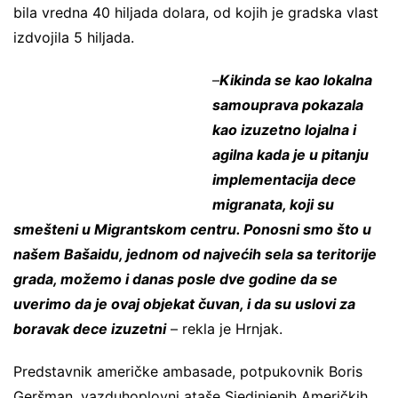
bila vredna 40 hiljada dolara, od kojih je gradska vlast
izdvojila 5 hiljada.
–
Kikinda se kao lokalna
samouprava pokazala
kao izuzetno lojalna i
agilna kada je u pitanju
implementacija dece
migranata, koji su
smešteni u Migrantskom centru. Ponosni smo što u
našem Bašaidu, jednom od najvećih sela sa teritorije
grada, možemo i danas posle dve godine da se
uverimo da je ovaj objekat čuvan, i da su uslovi za
boravak dece izuzetni
– rekla je Hrnjak.
Predstavnik američke ambasade, potpukovnik Boris
Geršman, vazduhoplovni ataše Sjedinjenih Američkih