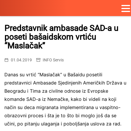
Skip
to
Predstavnik ambasade SAD-a u
content
poseti bašaidskom vrtiću
“Maslačak”
01.04.2019
INFO Servis
Danas su vrtić “Maslačak” u Bašaidu posetili
predstavnici Ambasade Sjedinjenih Američkih Država u
Beogradu i Tima za civilne odnose iz Evropske
komande SAD-a iz Nemačke, kako bi videli na koji
način su deca migranata implementirana u vaspitno-
obrazovni proces i šta je to što bi moglo još da se
učini, po pitanju ulaganja i poboljšanja uslova za rad.