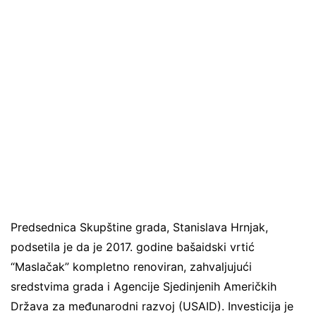
Predsednica Skupštine grada, Stanislava Hrnjak,
podsetila je da je 2017. godine bašaidski vrtić
“Maslačak” kompletno renoviran, zahvaljujući
sredstvima grada i Agencije Sjedinjenih Američkih
Država za međunarodni razvoj (USAID). Investicija je