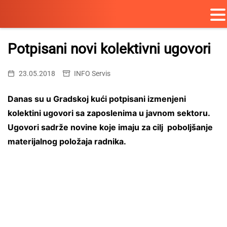
Skip
to
Potpisani novi kolektivni ugovori
content
23.05.2018
INFO Servis
Danas su u Gradskoj kući potpisani izmenjeni
kolektini ugovori sa zaposlenima u javnom sektoru.
Ugovori sadrže novine koje imaju za cilj poboljšanje
materijalnog položaja radnika.