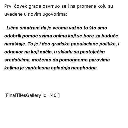
Prvi čovek grada osvrnuo se i na promene koju su
uvedene u novim ugovorima:
–
Lično smatram da je veoma važno to što smo
odobrili pomoć svima onima koji se bore za buduće
naraštaje. To je i deo gradske populacione politike, i
odgovor na koji način, u skladu sa postojećim
sredstvima, možemo da pomognemo parovima
kojima je vantelesna oplodnja neophodna.
[FinalTilesGallery id=”40″]