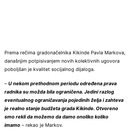
Prema rečima gradonačelnika Kikinde Pavla Markova,
današnjim potpisivanjem novih kolektivnih ugovora
poboljšan je kvalitet socijalnog dijaloga.
–
U nekom prethodnom periodu određena prava
radnika su možda bila ograničena. Jedini razlog
eventualnog ograničavanja pojedinih želja i zahteva
je realno stanje budžeta grada Kikinde. Otvoreno
smo rekli da možemo da damo onoliko koliko
imamo
– rekao je Markov.