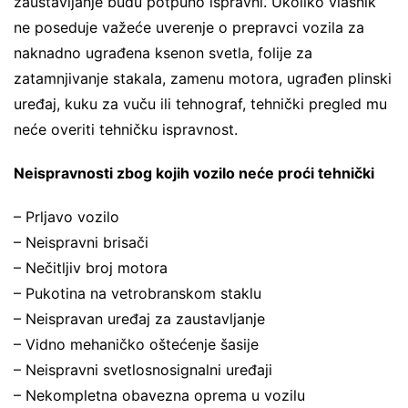
zaustavljanje budu potpuno ispravni. Ukoliko vlasnik
ne poseduje važeće uverenje o prepravci vozila za
naknadno ugrađena ksenon svetla, folije za
zatamnjivanje stakala, zamenu motora, ugrađen plinski
uređaj, kuku za vuču ili tehnograf, tehnički pregled mu
neće overiti tehničku ispravnost.
Neispravnosti zbog kojih vozilo neće proći tehnički
– Prljavo vozilo
– Neispravni brisači
– Nečitljiv broj motora
– Pukotina na vetrobranskom staklu
– Neispravan uređaj za zaustavljanje
– Vidno mehaničko oštećenje šasije
– Neispravni svetlosnosignalni uređaji
– Nekompletna obavezna oprema u vozilu