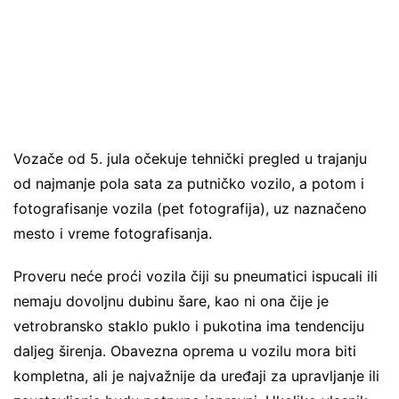
Vozače od 5. jula očekuje tehnički pregled u trajanju
od najmanje pola sata za putničko vozilo, a potom i
fotografisanje vozila (pet fotografija), uz naznačeno
mesto i vreme fotografisanja.
Proveru neće proći vozila čiji su pneumatici ispucali ili
nemaju dovoljnu dubinu šare, kao ni ona čije je
vetrobransko staklo puklo i pukotina ima tendenciju
daljeg širenja. Obavezna oprema u vozilu mora biti
kompletna, ali je najvažnije da uređaji za upravljanje ili