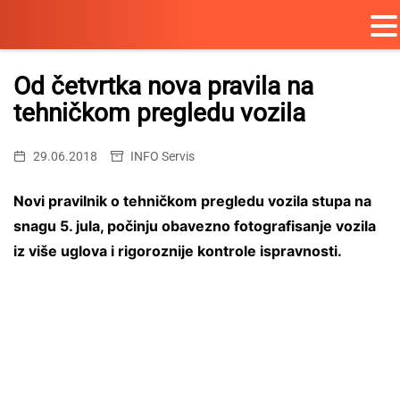
Skip
to
Od četvrtka nova pravila na
content
tehničkom pregledu vozila
29.06.2018
INFO Servis
Novi pravilnik o tehničkom pregledu vozila stupa na
snagu 5. jula, počinju obavezno fotografisanje vozila
iz više uglova i rigoroznije kontrole ispravnosti.