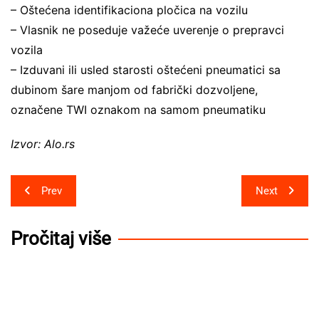
– Oštećena identifikaciona pločica na vozilu
– Vlasnik ne poseduje važeće uverenje o prepravci
vozila
– Izduvani ili usled starosti oštećeni pneumatici sa
dubinom šare manjom od fabrički dozvoljene,
označene TWI oznakom na samom pneumatiku
Izvor: Alo.rs
Post
Prev
Next
navigation
Pročitaj više