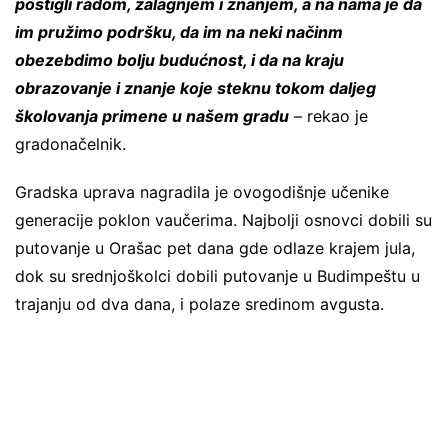
postigli radom, zalagnjem i znanjem, a na nama je da
im pružimo podršku, da im na neki načinm
obezebdimo bolju budućnost, i da na kraju
obrazovanje i znanje koje steknu tokom daljeg
školovanja primene u našem gradu
– rekao je
gradonačelnik.
Gradska uprava nagradila je ovogodišnje učenike
generacije poklon vaučerima. Najbolji osnovci dobili su
putovanje u Orašac pet dana gde odlaze krajem jula,
dok su srednjoškolci dobili putovanje u Budimpeštu u
trajanju od dva dana, i polaze sredinom avgusta.