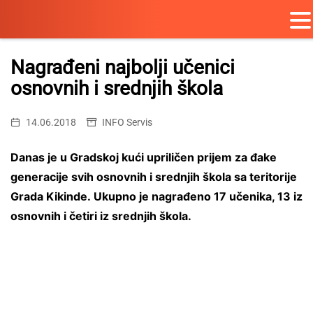
Skip
to
Nagrađeni najbolji učenici
content
osnovnih i srednjih škola
14.06.2018
INFO Servis
Danas je u Gradskoj kući upriličen prijem za đake
generacije svih osnovnih i srednjih škola sa teritorije
Grada Kikinde. Ukupno je nagrađeno 17 učenika, 13 iz
osnovnih i četiri iz srednjih škola.