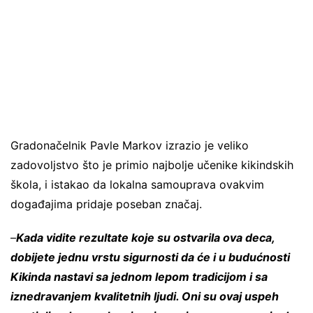
Gradonačelnik Pavle Markov izrazio je veliko
zadovoljstvo što je primio najbolje učenike kikindskih
škola, i istakao da lokalna samouprava ovakvim
događajima pridaje poseban značaj.
–
Kada vidite rezultate koje su ostvarila ova deca,
dobijete jednu vrstu sigurnosti da će i u budućnosti
Kikinda nastavi sa jednom lepom tradicijom i sa
iznedravanjem kvalitetnih ljudi. Oni su ovaj uspeh