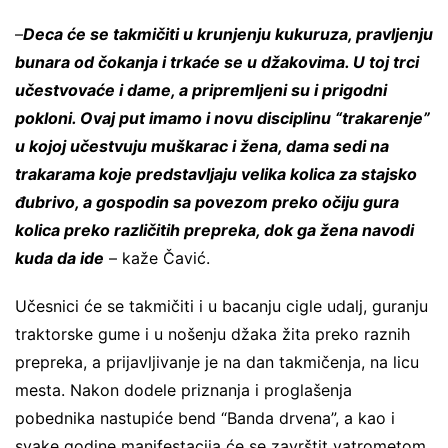
–
Deca će se takmičiti u krunjenju kukuruza, pravljenju
bunara od čokanja i trkaće se u džakovima. U toj trci
učestvovaće i dame, a pripremljeni su i prigodni
pokloni. Ovaj put imamo i novu disciplinu “trakarenje”
u kojoj učestvuju muškarac i žena, dama sedi na
trakarama koje predstavljaju velika kolica za stajsko
đubrivo, a gospodin sa povezom preko očiju gura
kolica preko različitih prepreka, dok ga žena navodi
kuda da ide
– kaže Čavić.
Učesnici će se takmičiti i u bacanju cigle udalj, guranju
traktorske gume i u nošenju džaka žita preko raznih
prepreka, a prijavljivanje je na dan takmičenja, na licu
mesta. Nakon dodele priznanja i proglašenja
pobednika nastupiće bend “Banda drvena”, a kao i
svake godine manifestacija će se završtit vatrometom.