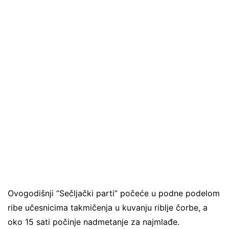
Ovogodišnji “Sečljački parti” počeće u podne podelom
ribe učesnicima takmičenja u kuvanju riblje čorbe, a
oko 15 sati počinje nadmetanje za najmlađe.