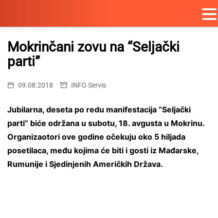
Skip
to
Mokrinčani zovu na “Seljački
content
parti”
09.08.2018
INFO Servis
Jubilarna, deseta po redu manifestacija “Seljački
parti” biće održana u subotu, 18. avgusta u Mokrinu.
Organizaotori ove godine očekuju oko 5 hiljada
posetilaca, među kojima će biti i gosti iz Mađarske,
Rumunije i Sjedinjenih Američkih Država.