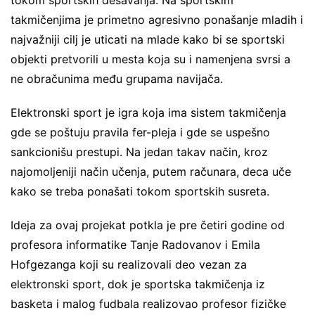
tokom sportskih dešavanja. Na sportskim
takmičenjima je primetno agresivno ponašanje mladih i
najvažniji cilj je uticati na mlade kako bi se sportski
objekti pretvorili u mesta koja su i namenjena svrsi a
ne obračunima među grupama navijača.
Elektronski sport je igra koja ima sistem takmičenja
gde se poštuju pravila fer-pleja i gde se uspešno
sankcionišu prestupi. Na jedan takav način, kroz
najomoljeniji način učenja, putem računara, deca uče
kako se treba ponašati tokom sportskih susreta.
Ideja za ovaj projekat potkla je pre četiri godine od
profesora informatike Tanje Radovanov i Emila
Hofgezanga koji su realizovali deo vezan za
elektronski sport, dok je sportska takmičenja iz
basketa i malog fudbala realizovao profesor fizičke