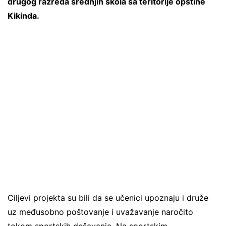
drugog razreda srednjih škola sa teritorije opštine
Kikinda.
Ciljevi projekta su bili da se učenici upoznaju i druže
uz međusobno poštovanje i uvažavanje naročito