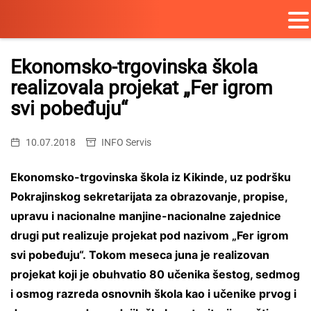
Skip
to
Ekonomsko-trgovinska škola
content
realizovala projekat „Fer igrom
svi pobeđuju“
10.07.2018
INFO Servis
Ekonomsko-trgovinska škola iz Kikinde, uz podršku
Pokrajinskog sekretarijata za obrazovanje, propise,
upravu i nacionalne manjine-nacionalne zajednice
drugi put realizuje projekat pod nazivom „Fer igrom
svi pobeđuju“. Tokom meseca juna je realizovan
projekat koji je obuhvatio 80 učenika šestog, sedmog
i osmog razreda osnovnih škola kao i učenike prvog i