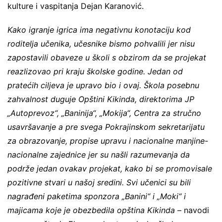
kulture i vaspitanja Dejan Karanović.
Kako igranje igrica ima negativnu konotaciju kod
roditelja učenika, učesnike bismo pohvalili jer nisu
zapostavili obaveze u školi s obzirom da se projekat
reazlizovao pri kraju školske godine. Jedan od
pratećih ciljeva je upravo bio i ovaj. Škola posebnu
zahvalnost duguje Opštini Kikinda, direktorima JP
„Autoprevoz“, „Baninija“, „Mokija“, Centra za stručno
usavršavanje a pre svega Pokrajinskom sekretarijatu
za obrazovanje, propise upravu i nacionalne manjine-
nacionalne zajednice jer su našli razumevanja da
podrže jedan ovakav projekat, kako bi se promovisale
pozitivne stvari u našoj sredini. Svi učenici su bili
nagrađeni paketima sponzora „Banini“ i „Moki“ i
majicama koje je obezbedila opština Kikinda –
navodi