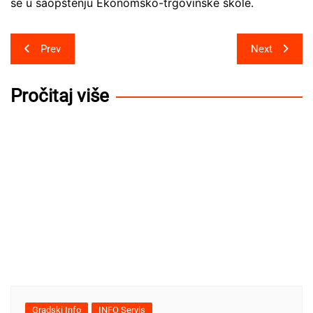
se u saopštenju Ekonomsko-trgovinske škole.
Post
Prev
Next
navigation
Pročitaj više
Gradski Info
INFO Servis