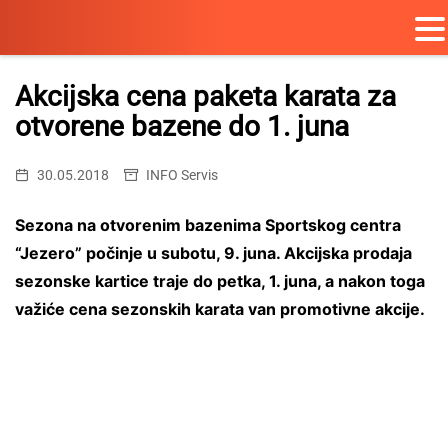
Skip
to
Akcijska cena paketa karata za
content
otvorene bazene do 1. juna
30.05.2018
INFO Servis
Sezona na otvorenim bazenima Sportskog centra
“Jezero” počinje u subotu, 9. juna. Akcijska prodaja
sezonske kartice traje do petka, 1. juna, a nakon toga
važiće cena sezonskih karata van promotivne akcije.