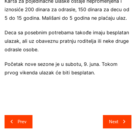
Karta za pojedinačne ulaske ostaje nepromenjena i
iznosiće 200 dinara za odrasle, 150 dinara za decu od
5 do 15 godina. Mališani do 5 godina ne plaćaju ulaz.
Deca sa posebnim potrebama takođe imaju besplatan
ulazak, ali uz obaveznu pratnju roditelja ili neke druge
odrasle osobe.
Početak nove sezone je u subotu, 9. juna. Tokom
prvog vikenda ulazak će biti besplatan.
Post
Prev
Next
navigation