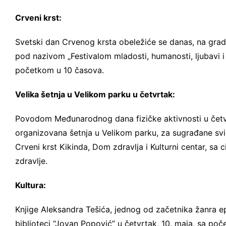
Crveni krst:
Svetski dan Crvenog krsta obeležiće se danas, na grad
pod nazivom „Festivalom mladosti, humanosti, ljubavi i 
početkom u 10 časova.
Velika šetnja u Velikom parku u četvrtak:
Povodom Međunarodnog dana fizičke aktivnosti u četv
organizovana šetnja u Velikom parku, za sugrađane svi
Crveni krst Kikinda, Dom zdravlja i Kulturni centar, sa 
zdravlje.
Kultura:
Knjige Aleksandra Tešića, jednog od začetnika žanra e
biblioteci “Jovan Popović” u četvrtak, 10. maja, sa po