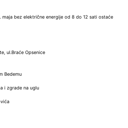
. maja bez električne energije od 8 do 12 sati ostaće
šte, ul.Braće Opsenice
om Bedemu
a i zgrade na uglu
ovića