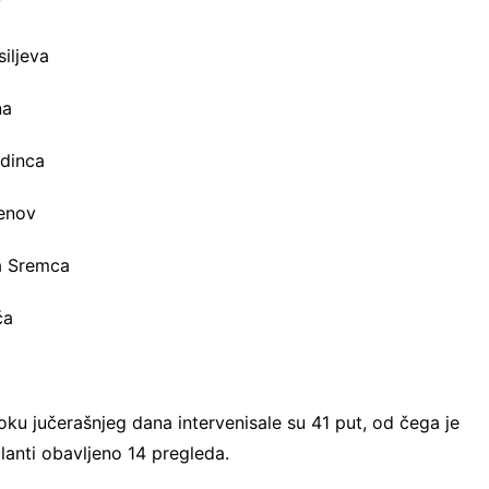
v
iljeva
na
edinca
senov
na Sremca
ća
ku jučerašnjeg dana intervenisale su 41 put, od čega je
lanti obavljeno 14 pregleda.