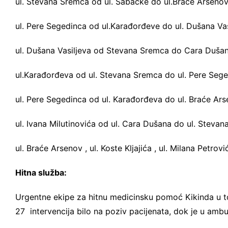
ul. Stevana Sremca od ul. Šabačke do ul.Braće Arseno
ul. Pere Segedinca od ul.Karađorđeve do ul. Dušana Vas
ul. Dušana Vasiljeva od Stevana Sremca do Cara Duša
ul.Karađorđeva od ul. Stevana Sremca do ul. Pere Seg
ul. Pere Segedinca od ul. Karađorđeva do ul. Braće Ar
ul. Ivana Milutinovića od ul. Cara Dušana do ul. Steva
ul. Braće Arsenov , ul. Koste Kljajića , ul. Milana Petrovi
Hitna služba:
Urgentne ekipe za hitnu medicinsku pomoć Kikinda u to
27 intervencija bilo na poziv pacijenata, dok je u ambu