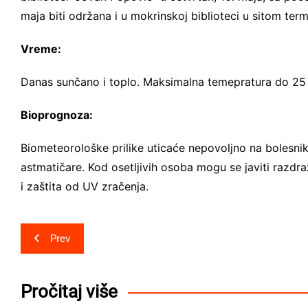
maja biti održana i u mokrinskoj biblioteci u sitom term
Vreme:
Danas sunčano i toplo. Maksimalna temepratura do 25 
Bioprognoza:
Biometeorološke prilike uticaće nepovolјno na bolesni
astmatičare. Kod osetlјivih osoba mogu se javiti razdr
i zaštita od UV zračenja.
Post
Prev
navigation
Pročitaj više