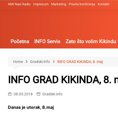
Skip
AMI Naxi Radio
Impresum
Marketing
Pravila korišćenja
Kontakt
to
content
Početna
INFO Servis
Zato što volim Kikindu
Home
Gradski Info
INFO GRAD KIKINDA, 8. maj
INFO GRAD KIKINDA, 8. 
08.05.2018
Gradski Info
Danas je utorak, 8.maj