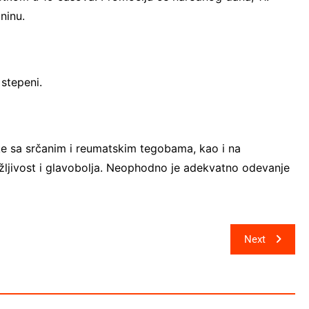
ninu.
stepeni.
ke sa srčanim i reumatskim tegobama, kao i na
ažlјivost i glavobolјa. Neophodno je adekvatno odevanje
Next