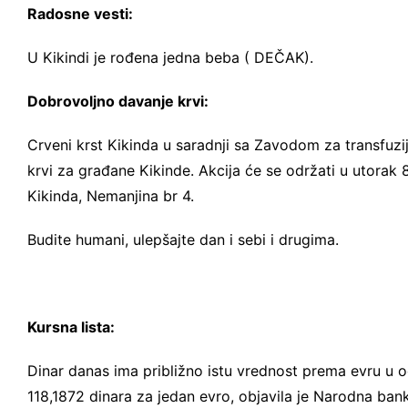
Radosne vesti:
U Kikindi je rođena jedna beba ( DEČAK).
Dobrovoljno davanje krvi:
Crveni krst Kikinda u saradnji sa Zavodom za transfuzi
krvi za građane Kikinde. Akcija će se održati u utorak
Kikinda, Nemanjina br 4.
Budite humani, ulepšajte dan i sebi i drugima.
Kursna lista:
Dinar danas ima približno istu vrednost prema evru u od
118,1872 dinara za jedan evro, objavila je Narodna bank