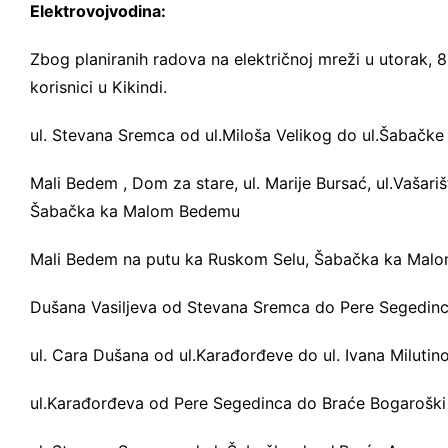
Elektrovojvodina:
Zbog planiranih radova na električnoj mreži u utorak, 8
korisnici u Kikindi.
ul. Stevana Sremca od ul.Miloša Velikog do ul.Šabačke
Mali Bedem , Dom za stare, ul. Marije Bursać, ul.Vašari
Šabačka ka Malom Bedemu
Mali Bedem na putu ka Ruskom Selu, Šabačka ka Mal
Dušana Vasiljeva od Stevana Sremca do Pere Segedinc
ul. Cara Dušana od ul.Karađorđeve do ul. Ivana Milutin
ul.Karađorđeva od Pere Segedinca do Braće Bogaroški