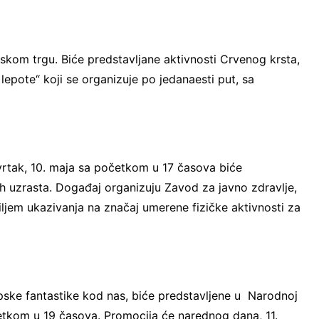
skom trgu. Biće predstavljane aktivnosti Crvenog krsta,
lepote“ koji se organizuje po jedanaesti put, sa
rtak, 10. maja sa početkom u 17 časova biće
h uzrasta. Događaj organizuju Zavod za javno zdravlje,
ciljem ukazivanja na značaj umerene fizičke aktivnosti za
pske fantastike kod nas, biće predstavljene u Narodnoj
četkom u 19 časova. Promocija će narednog dana, 11.