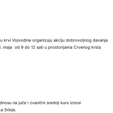
ju krvi Vojvodine organizuju akciju dobrovoljnog davanja
 8. maja od 9 do 12 sati u prostorijama Crvenog krsta
nosu na juče i zvanični srednji kurs iznosi
a Srbije.