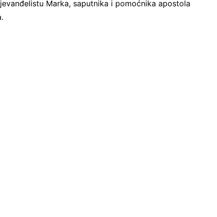
 jevanđelistu Marka, saputnika i pomoćnika apostola
.