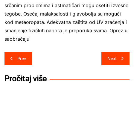
srčanim problemima i astmatičari mogu osetiti izvesne
tegobe. Osećaj malaksalosti i glavobolјa su mogući
kod meteoropata. Adekvatna zaštita od UV zračenja i
smanjenje fizičkih napora je preporuka svima. Oprez u
saobraćaju
Post
Prev
Next
navigation
Pročitaj više