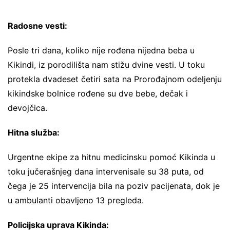
Radosne vesti:
Posle tri dana, koliko nije rođena nijedna beba u
Kikindi, iz porodilišta nam stižu dvine vesti. U toku
protekla dvadeset četiri sata na Prorođajnom odeljenju
kikindske bolnice rođene su dve bebe, dečak i
devojčica.
Hitna služba:
Urgentne ekipe za hitnu medicinsku pomoć Kikinda u
toku jučerašnjeg dana intervenisale su 38 puta, od
čega je 25 intervencija bila na poziv pacijenata, dok je
u ambulanti obavljeno 13 pregleda.
Policijska uprava Kikinda: