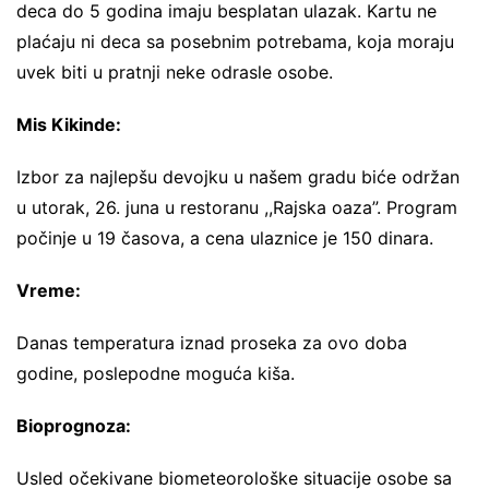
deca do 5 godina imaju besplatan ulazak. Kartu ne
plaćaju ni deca sa posebnim potrebama, koja moraju
uvek biti u pratnji neke odrasle osobe.
Mis Kikinde:
Izbor za najlepšu devojku u našem gradu biće održan
u utorak, 26. juna u restoranu ,,Rajska oaza”. Program
počinje u 19 časova, a cena ulaznice je 150 dinara.
Vreme:
Danas temperatura iznad proseka za ovo doba
godine, poslepodne moguća kiša.
Bioprognoza:
Usled očekivane biometeorološke situacije osobe sa