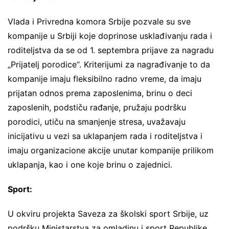
Vlada i Privredna komora Srbije pozvale su sve
kompanije u Srbiji koje doprinose usklađivanju rada i
roditeljstva da se od 1. septembra prijave za nagradu
„Prijatelj porodice“. Kriterijumi za nagrađivanje to da
kompanije imaju fleksibilno radno vreme, da imaju
prijatan odnos prema zaposlenima, brinu o deci
zaposlenih, podstiču rađanje, pružaju podršku
porodici, utiču na smanjenje stresa, uvažavaju
inicijativu u vezi sa uklapanjem rada i roditeljstva i
imaju organizacione akcije unutar kompanije prilikom
uklapanja, kao i one koje brinu o zajednici.
Sport:
U okviru projekta Saveza za školski sport Srbije, uz
podršku Ministarstva za omladinu i sport Republike