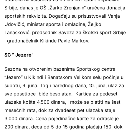
Srbije, danas je OŠ „Žarko Zrenjanin“ uručena donacija
sportskih rekvizita. Događaju su prisustvovali Vanja
Udovičić, ministar sporta i omladine, Željko
Tanasković, predsednik Saveza za školski sport Srbije
i gradonačelnik Kikinde Pavle Markov.
SC ” Jezero”
Sezona na otvorenim bazenima Sportskog centra
“Jezero” u Kikindi i Banatskom Velikom selu počinje u
subotu, 9. juna. Tog i narednog dana, 10. juna, ulaz za
sve posetioce biće besplatan. Kartica za pedeset
ulazaka košta 4.500 dinara, i može se platiti na šest
mesečnih rata, dok za dvadeset pet ulazaka staje
3.000 dinara. Cena pojedinačne karte za odrasle je
200 dinara, deca od 5 do 15 godina plaćaju 150, dok