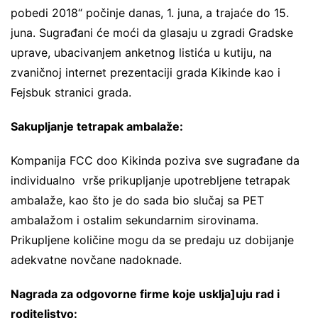
pobedi 2018“ počinje danas, 1. juna, a trajaće do 15.
juna. Sugrađani će moći da glasaju u zgradi Gradske
uprave, ubacivanjem anketnog listića u kutiju, na
zvaničnoj internet prezentaciji grada Kikinde kao i
Fejsbuk stranici grada.
Sakupljanje tetrapak ambalaže:
Kompanija FCC doo Kikinda poziva sve sugrađane da
individualno vrše prikupljanje upotrebljene tetrapak
ambalaže, kao što je do sada bio slučaj sa PET
ambalažom i ostalim sekundarnim sirovinama.
Prikupljene količine mogu da se predaju uz dobijanje
adekvatne novčane nadoknade.
Nagrada za odgovorne firme koje usklja]uju rad i
roditeljstvo: