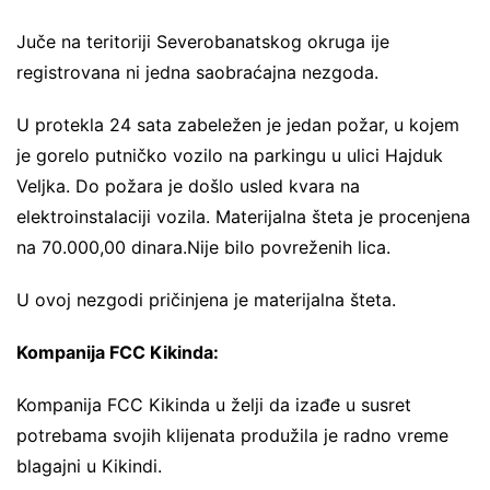
Juče na teritoriji Severobanatskog okruga ije
registrovana ni jedna saobraćajna nezgoda.
U protekla 24 sata zabeležen je jedan požar, u kojem
je gorelo putničko vozilo na parkingu u ulici Hajduk
Veljka. Do požara je došlo usled kvara na
elektroinstalaciji vozila. Materijalna šteta je procenjena
na 70.000,00 dinara.Nije bilo povreženih lica.
U ovoj nezgodi pričinjena je materijalna šteta.
Kompanija FCC Kikinda:
Kompanija FCC Kikinda u želji da izađe u susret
potrebama svojih klijenata produžila je radno vreme
blagajni u Kikindi.