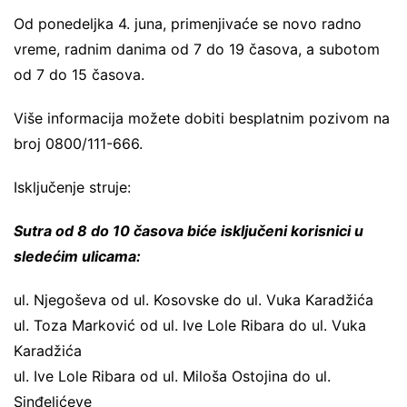
Od ponedeljka 4. juna, primenjivaće se novo radno
vreme, radnim danima od 7 do 19 časova, a subotom
od 7 do 15 časova.
Više informacija možete dobiti besplatnim pozivom na
broj 0800/111-666.
Isključenje struje:
Sutra od 8 do 10 časova biće isključeni korisnici u
sledećim ulicama:
ul. Njegoševa od ul. Kosovske do ul. Vuka Karadžića
ul. Toza Marković od ul. Ive Lole Ribara do ul. Vuka
Karadžića
ul. Ive Lole Ribara od ul. Miloša Ostojina do ul.
Sinđelićeve