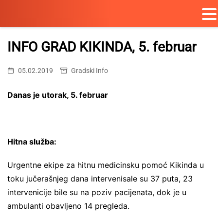
Skip
to
INFO GRAD KIKINDA, 5. februar
content
05.02.2019
Gradski Info
Danas je utorak, 5. februar
Hitna služba:
Urgentne ekipe za hitnu medicinsku pomoć Kikinda u
toku jučerašnjeg dana intervenisale su 37 puta, 23
intervenicije bile su na poziv pacijenata, dok je u
ambulanti obavljeno 14 pregleda.