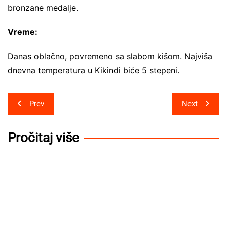
bronzane medalje.
Vreme:
Danas oblačno, povremeno sa slabom kišom. Najviša
dnevna temperatura u Kikindi biće 5 stepeni.
Post
Prev
Next
navigation
Pročitaj više