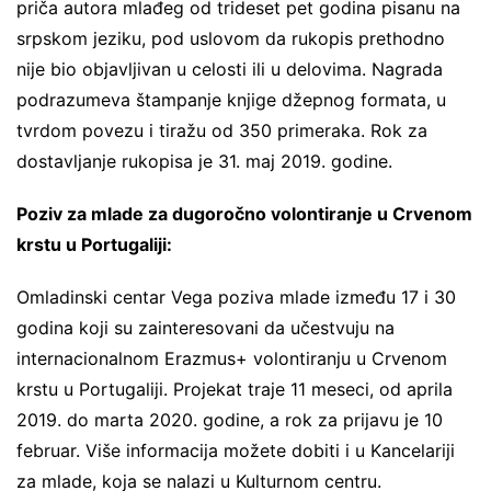
priča autora mlađeg od trideset pet godina pisanu na
srpskom jeziku, pod uslovom da rukopis prethodno
nije bio objavljivan u celosti ili u delovima. Nagrada
podrazumeva štampanje knjige džepnog formata, u
tvrdom povezu i tiražu od 350 primeraka. Rok za
dostavljanje rukopisa je 31. maj 2019. godine.
Poziv za mlade za dugoročno volontiranje u Crvenom
krstu u Portugaliji:
Omladinski centar Vega poziva mlade između 17 i 30
godina koji su zainteresovani da učestvuju na
internacionalnom Erazmus+ volontiranju u Crvenom
krstu u Portugaliji. Projekat traje 11 meseci, od aprila
2019. do marta 2020. godine, a rok za prijavu je 10
februar. Više informacija možete dobiti i u Kancelariji
za mlade, koja se nalazi u Kulturnom centru.