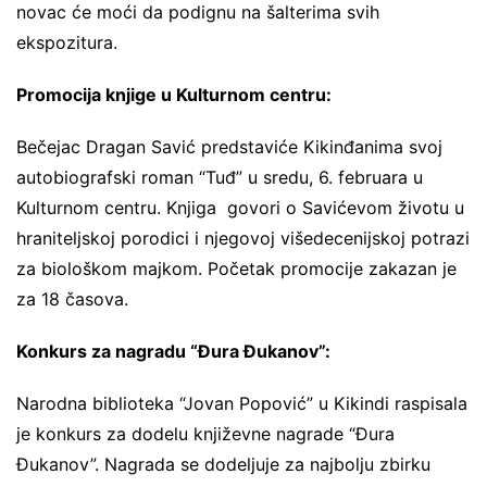
novac će moći da podignu na šalterima svih
ekspozitura.
Promocija knjige u Kulturnom centru:
Bečejac Dragan Savić predstaviće Kikinđanima svoj
autobiografski roman “Tuđ” u sredu, 6. februara u
Kulturnom centru. Knjiga govori o Savićevom životu u
hraniteljskoj porodici i njegovoj višedecenijskoj potrazi
za biološkom majkom. Početak promocije zakazan je
za 18 časova.
Konkurs za nagradu “Đura Đukanov”:
Narodna biblioteka “Jovan Popović” u Kikindi raspisala
je konkurs za dodelu književne nagrade “Đura
Đukanov”. Nagrada se dodeljuje za najbolju zbirku