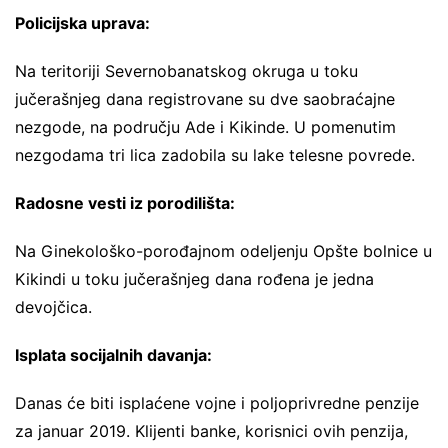
Policijska uprava:
Na teritoriji Severnobanatskog okruga u toku
jučerašnjeg dana registrovane su dve saobraćajne
nezgode, na području Ade i Kikinde. U pomenutim
nezgodama tri lica zadobila su lake telesne povrede.
Radosne vesti iz porodilišta:
Na Ginekološko-porođajnom odeljenju Opšte bolnice u
Kikindi u toku jučerašnjeg dana rođena je jedna
devojčica.
Isplata socijalnih davanja:
Danas će biti isplaćene vojne i poljoprivredne penzije
za januar 2019. Klijenti banke, korisnici ovih penzija,