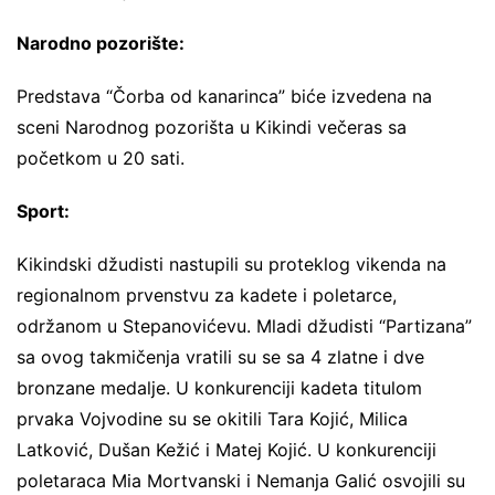
Narodno pozorište:
Predstava “Čorba od kanarinca” biće izvedena na
sceni Narodnog pozorišta u Kikindi večeras sa
početkom u 20 sati.
Sport:
Kikindski džudisti nastupili su proteklog vikenda na
regionalnom prvenstvu za kadete i poletarce,
održanom u Stepanovićevu. Mladi džudisti “Partizana”
sa ovog takmičenja vratili su se sa 4 zlatne i dve
bronzane medalje. U konkurenciji kadeta titulom
prvaka Vojvodine su se okitili Tara Kojić, Milica
Latković, Dušan Kežić i Matej Kojić. U konkurenciji
poletaraca Mia Mortvanski i Nemanja Galić osvojili su