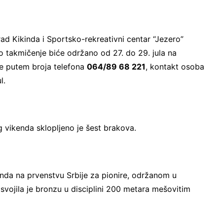
rad Kikinda i Sportsko-rekreativni centar “Jezero”
o takmičenje biće održano od 27. do 29. jula na
e putem broja telefona
064/89 68 221
, kontakt osoba
l.
 vikenda sklopljeno je šest brakova.
kenda na prvenstvu Srbije za pionire, održanom u
vojila je bronzu u disciplini 200 metara mešovitim