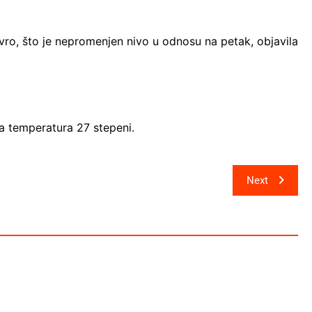
evro, što je nepromenjen nivo u odnosu na petak, objavila
 temperatura 27 stepeni.
Next