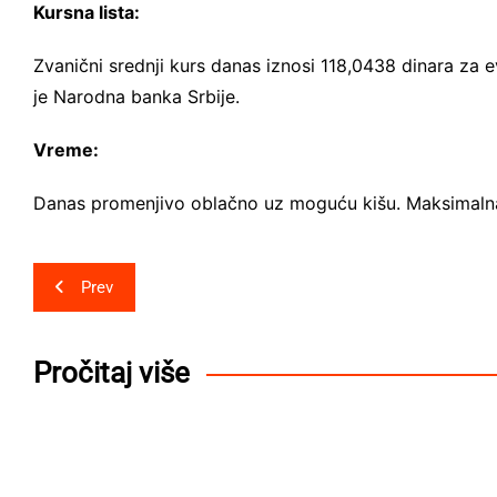
Kursna lista:
Zvanični srednji kurs danas iznosi 118,0438 dinara za 
je Narodna banka Srbije.
Vreme:
Danas promenjivo oblačno uz moguću kišu. Maksimalna
Post
Prev
navigation
Pročitaj više