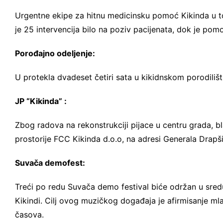
Urgentne ekipe za hitnu medicinsku pomoć Kikinda u t
je 25 intervencija bilo na poziv pacijenata, dok je pom
Porođajno odeljenje:
U protekla dvadeset četiri sata u kikidnskom porodiliš
JP “Kikinda” :
Zbog radova na rekonstrukciji pijace u centru grada, bl
prostorije FCC Kikinda d.o.o, na adresi Generala Drapši
Suvača demofest:
Treći po redu Suvača demo festival biće održan u sredu
Kikindi. Cilj ovog muzičkog događaja je afirmisanje ml
časova.