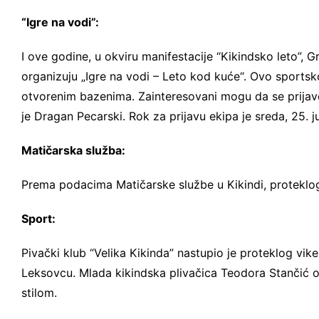
“Igre na vodi”:
I ove godine, u okviru manifestacije “Kikindsko leto”, G
organizuju „Igre na vodi – Leto kod kuće“. Ovo sportsk
otvorenim bazenima. Zainteresovani mogu da se prijav
je Dragan Pecarski. Rok za prijavu ekipa je sreda, 25. ju
Matičarska služba:
Prema podacima Matičarske službe u Kikindi, proteklog
Sport:
Pivački klub “Velika Kikinda” nastupio je proteklog vi
Leksovcu. Mlada kikindska plivačica Teodora Stančić os
stilom.