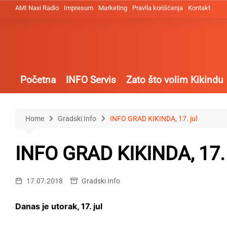
Skip
AMI Naxi Radio
Impresum
Marketing
Pravila korišćenja
Kontakt
to
content
Početna
INFO Servis
Zato što volim Kikindu
Home
Gradski Info
INFO GRAD KIKINDA, 17. jul
INFO GRAD KIKINDA, 17. 
17.07.2018
Gradski Info
Danas je utorak, 17. jul