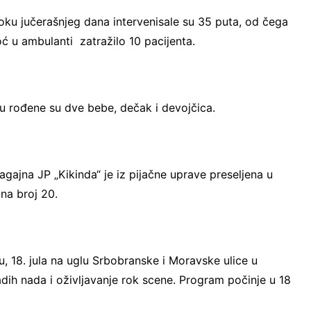
oku jučerašnjeg dana intervenisale su 35 puta, od čega
oć u ambulanti zatražilo 10 pacijenta.
tu rođene su dve bebe, dečak i devojčica.
agajna JP „Kikinda“ je iz pijačne uprave preseljena u
na broj 20.
, 18. jula na uglu Srbobranske i Moravske ulice u
adih nada i oživljavanje rok scene. Program počinje u 18