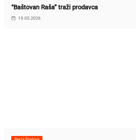
“Baštovan Raša” traži prodavca
19.05.2026
Berza Poslova