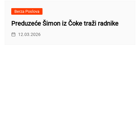
Berza Poslova
Preduzeće Šimon iz Čoke traži radnike
12.03.2026