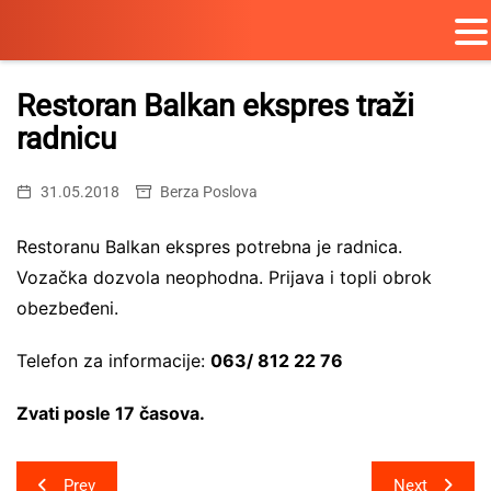
Skip
to
Restoran Balkan ekspres traži
content
radnicu
31.05.2018
Berza Poslova
Restoranu Balkan ekspres potrebna je radnica.
Vozačka dozvola neophodna. Prijava i topli obrok
obezbeđeni.
Telefon za informacije:
063/ 812 22 76
Zvati posle 17 časova.
Post
Prev
Next