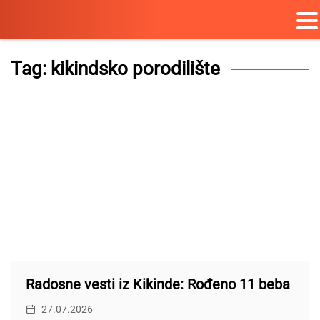
Skip
to
Tag:
kikindsko porodilište
content
Radosne vesti iz Kikinde: Rođeno 11 beba
27.07.2026