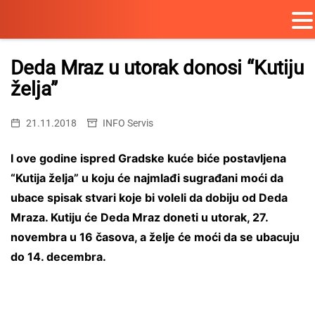
Skip
to
Deda Mraz u utorak donosi “Kutiju
content
želja”
21.11.2018
INFO Servis
I ove godine ispred Gradske kuće biće postavljena
“Kutija želja” u koju će najmlađi sugrađani moći da
ubace spisak stvari koje bi voleli da dobiju od Deda
Mraza. Kutiju će Deda Mraz doneti u utorak, 27.
novembra u 16 časova, a želje će moći da se ubacuju
do 14. decembra.