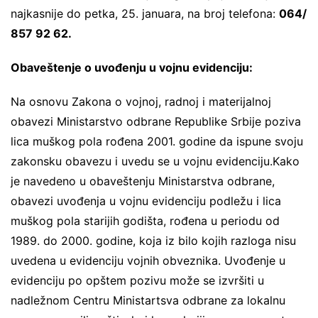
najkasnije do petka, 25. januara, na broj telefona:
064/
857 92 62.
Obaveštenje o uvođenju u vojnu evidenciju:
Na osnovu Zakona o vojnoj, radnoj i materijalnoj
obavezi Ministarstvo odbrane Republike Srbije poziva
lica muškog pola rođena 2001. godine da ispune svoju
zakonsku obavezu i uvedu se u vojnu evidenciju.Kako
je navedeno u obaveštenju Ministarstva odbrane,
obavezi uvođenja u vojnu evidenciju podležu i lica
muškog pola starijih godišta, rođena u periodu od
1989. do 2000. godine, koja iz bilo kojih razloga nisu
uvedena u evidenciju vojnih obveznika. Uvođenje u
evidenciju po opštem pozivu može se izvršiti u
nadležnom Centru Ministartsva odbrane za lokalnu