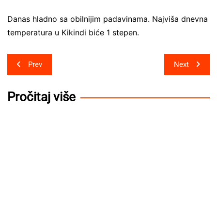
Danas hladno sa obilnijim padavinama. Najviša dnevna
temperatura u Kikindi biće 1 stepen.
Post
Prev
Next
navigation
Pročitaj više