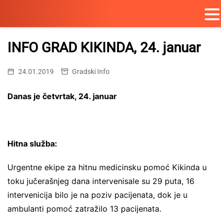
Skip
to
INFO GRAD KIKINDA, 24. januar
content
24.01.2019
Gradski Info
Danas je četvrtak, 24. januar
Hitna služba:
Urgentne ekipe za hitnu medicinsku pomoć Kikinda u
toku jučerašnjeg dana intervenisale su 29 puta, 16
intervenicija bilo je na poziv pacijenata, dok je u
ambulanti pomoć zatražilo 13 pacijenata.