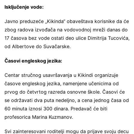
Isključenje vode:
Javno preduzeće „Kikinda“ obaveštava korisnike da će
zbog radova izvođača na vodovodnoj mreži danas do
17 časova bez vode ostati deo ulice Dimitrija Tucovića,
od Albertove do Suvačarske.
Časovi engleskog jezika:
Centar stručnog usavršavanja u Kikindi organizuje
časove engleskog jezika, namenjene učenicima od
prvog do četvrtog razreda osnovne škole. Časovi će
se održavati dva puta nedeljno, a cena jednog časa od
60 minuta iznosi 300 dinara. Predavač će biti
profesorica Marina Kuzmanov.
Svi zainteresovani roditelji mogu da prijave svoju decu