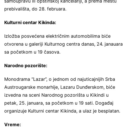
samoupravu ili opštinskoj kancelariji, a prema mestu
prebivališta, do 28. februara.
Kulturni centar Kikinda:
Izložba posvećena električnim automobilima biće
otvorena u galeriji Kulturnog centra danas, 24. janauara
sa početkom u 19 časova.
Narodno pozorište:
Monodrama “Lazar”, o jednom od najuticajnijih Srba
Austrougarske monarhije, Lazaru Dunđerskom, biće
izvedna na sceni Narodnog pozorišta u Kikindi u
petak, 25. januara, sa početkom u 19 sati. Događaj
organizuje Kulturni centar Kikinda, a ulaz je besplatan.
Vreme: