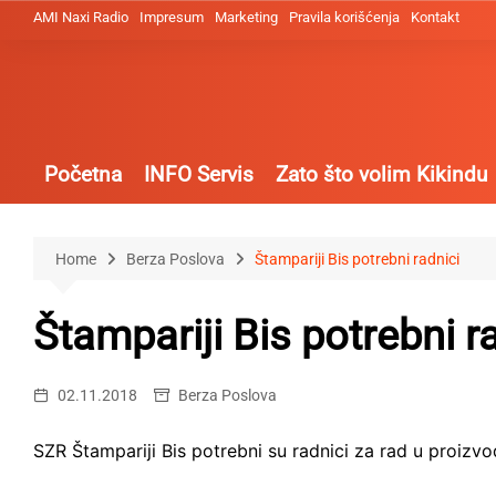
Skip
AMI Naxi Radio
Impresum
Marketing
Pravila korišćenja
Kontakt
to
content
Početna
INFO Servis
Zato što volim Kikindu
Home
Berza Poslova
Štampariji Bis potrebni radnici
Štampariji Bis potrebni r
02.11.2018
Berza Poslova
SZR Štampariji Bis potrebni su radnici za rad u proizvod