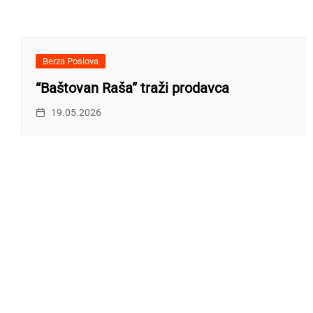
Berza Poslova
“Baštovan Raša” traži prodavca
19.05.2026