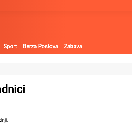
Sport
Berza Poslova
Zabava
adnici
nji.