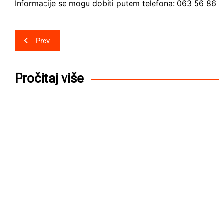
Informacije se mogu dobiti putem telefona: 063 56 86 57
Post
Prev
navigation
Pročitaj više