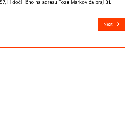
, ili doći lično na adresu Toze Markovića braj 31.
Next